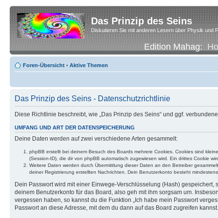
Das Prinzip des Seins
Diskutieren Sie mit anderen Lesern über Physik und P
Edition Mahag:
H
Foren-Übersicht
•
Aktive Themen
Das Prinzip des Seins - Datenschutzrichtlinie
Diese Richtlinie beschreibt, wie „Das Prinzip des Seins“ und ggf. verbund
UMFANG UND ART DER DATENSPEICHERUNG
Deine Daten werden auf zwei verschiedene Arten gesammelt:
phpBB erstellt bei deinem Besuch des Boards mehrere Cookies. Cookies sind klein
(Session-ID), die dir von phpBB automatisch zugewiesen wird. Ein drittes Cookie w
Weitere Daten werden durch Übermittlung dieser Daten an den Betreiber gesammelt. D
deiner Registrierung erstellten Nachrichten. Dein Benutzerkonto besteht mindest
Dein Passwort wird mit einer Einwege-Verschlüsselung (Hash) gespeichert, so
deinem Benutzerkonto für das Board, also geh mit ihm sorgsam um. Insbesonde
vergessen haben, so kannst du die Funktion „Ich habe mein Passwort verge
Passwort an diese Adresse, mit dem du dann auf das Board zugreifen kannst