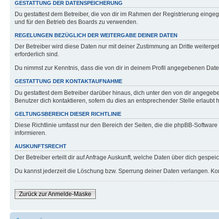
GESTATTUNG DER DATENSPEICHERUNG
Du gestattest dem Betreiber, die von dir im Rahmen der Registrierung eing
und für den Betrieb des Boards zu verwenden.
REGELUNGEN BEZÜGLICH DER WEITERGABE DEINER DATEN
Der Betreiber wird diese Daten nur mit deiner Zustimmung an Dritte weitergeb
erforderlich sind.
Du nimmst zur Kenntnis, dass die von dir in deinem Profil angegebenen Date
GESTATTUNG DER KONTAKTAUFNAHME
Du gestattest dem Betreiber darüber hinaus, dich unter den von dir angegebe
Benutzer dich kontaktieren, sofern du dies an entsprechender Stelle erlaubt h
GELTUNGSBEREICH DIESER RICHTLINIE
Diese Richtlinie umfasst nur den Bereich der Seiten, die die phpBB-Softwar
informieren.
AUSKUNFTSRECHT
Der Betreiber erteilt dir auf Anfrage Auskunft, welche Daten über dich gespeic
Du kannst jederzeit die Löschung bzw. Sperrung deiner Daten verlangen. Konta
Zurück zur Anmelde-Maske