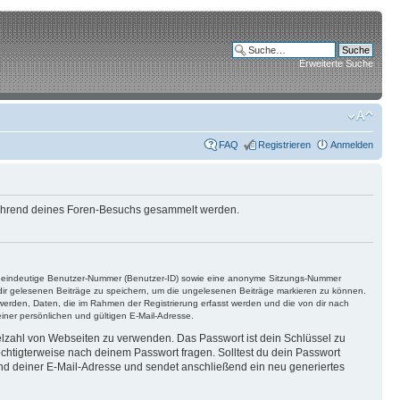
Erweiterte Suche
FAQ
Registrieren
Anmelden
e während deines Foren-Besuchs gesammelt werden.
ine eindeutige Benutzer-Nummer (Benutzer-ID) sowie eine anonyme Sitzungs-Nummer
n dir gelesenen Beiträge zu speichern, um die ungelesenen Beiträge markieren zu können.
 werden, Daten, die im Rahmen der Registrierung erfasst werden und die von dir nach
ner persönlichen und gültigen E-Mail-Adresse.
ielzahl von Webseiten zu verwenden. Das Passwort ist dein Schlüssel zu
echtigterweise nach deinem Passwort fragen. Solltest du dein Passwort
d deiner E-Mail-Adresse und sendet anschließend ein neu generiertes