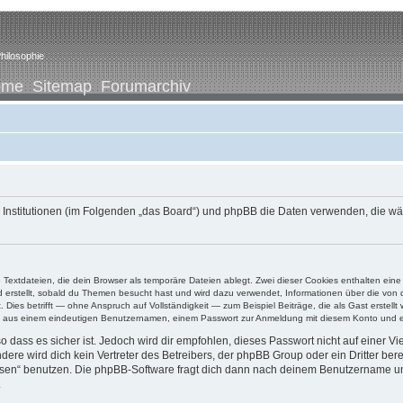
hilosophie
ome
Sitemap
Forumarchiv
ene Institutionen (im Folgenden „das Board“) und phpBB die Daten verwenden, di
e Textdateien, die dein Browser als temporäre Dateien ablegt. Zwei dieser Cookies enthalten e
ird erstellt, sobald du Themen besucht hast und wird dazu verwendet, Informationen über die vo
ies betrifft — ohne Anspruch auf Vollständigkeit — zum Beispiel Beiträge, die als Gast erstellt
ens aus einem eindeutigen Benutzernamen, einem Passwort zur Anmeldung mit diesem Konto und ei
 dass es sicher ist. Jedoch wird dir empfohlen, dieses Passwort nicht auf einer V
re wird dich kein Vertreter des Betreibers, der phpBB Group oder ein Dritter ber
ssen“ benutzen. Die phpBB-Software fragt dich dann nach deinem Benutzername un
.