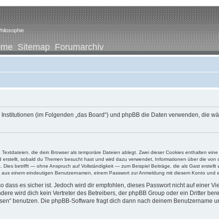
hilosophie
ome
Sitemap
Forumarchiv
ene Institutionen (im Folgenden „das Board“) und phpBB die Daten verwenden, di
e Textdateien, die dein Browser als temporäre Dateien ablegt. Zwei dieser Cookies enthalten e
ird erstellt, sobald du Themen besucht hast und wird dazu verwendet, Informationen über die vo
ies betrifft — ohne Anspruch auf Vollständigkeit — zum Beispiel Beiträge, die als Gast erstellt
ens aus einem eindeutigen Benutzernamen, einem Passwort zur Anmeldung mit diesem Konto und ei
 dass es sicher ist. Jedoch wird dir empfohlen, dieses Passwort nicht auf einer V
re wird dich kein Vertreter des Betreibers, der phpBB Group oder ein Dritter ber
ssen“ benutzen. Die phpBB-Software fragt dich dann nach deinem Benutzername un
.