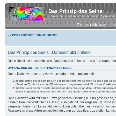
Das Prinzip des Seins
Diskutieren Sie mit anderen Lesern über Physik und P
Edition Mahag:
H
Foren-Übersicht
•
Aktive Themen
Das Prinzip des Seins - Datenschutzrichtlinie
Diese Richtlinie beschreibt, wie „Das Prinzip des Seins“ und ggf. verbund
UMFANG UND ART DER DATENSPEICHERUNG
Deine Daten werden auf zwei verschiedene Arten gesammelt:
phpBB erstellt bei deinem Besuch des Boards mehrere Cookies. Cookies sind klein
(Session-ID), die dir von phpBB automatisch zugewiesen wird. Ein drittes Cookie w
Weitere Daten werden durch Übermittlung dieser Daten an den Betreiber gesammelt. D
deiner Registrierung erstellten Nachrichten. Dein Benutzerkonto besteht mindest
Dein Passwort wird mit einer Einwege-Verschlüsselung (Hash) gespeichert, so
deinem Benutzerkonto für das Board, also geh mit ihm sorgsam um. Insbesonde
vergessen haben, so kannst du die Funktion „Ich habe mein Passwort verge
Passwort an diese Adresse, mit dem du dann auf das Board zugreifen kannst