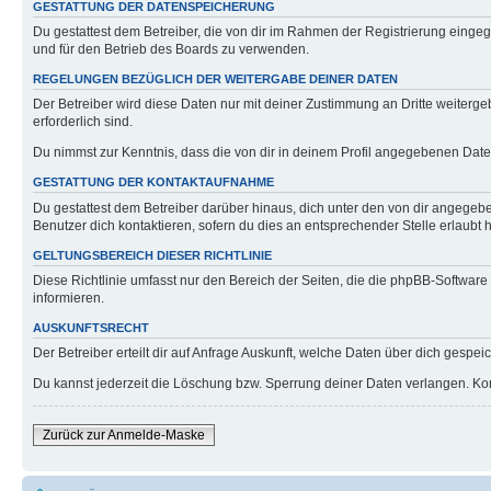
GESTATTUNG DER DATENSPEICHERUNG
Du gestattest dem Betreiber, die von dir im Rahmen der Registrierung eing
und für den Betrieb des Boards zu verwenden.
REGELUNGEN BEZÜGLICH DER WEITERGABE DEINER DATEN
Der Betreiber wird diese Daten nur mit deiner Zustimmung an Dritte weitergeb
erforderlich sind.
Du nimmst zur Kenntnis, dass die von dir in deinem Profil angegebenen Date
GESTATTUNG DER KONTAKTAUFNAHME
Du gestattest dem Betreiber darüber hinaus, dich unter den von dir angegebe
Benutzer dich kontaktieren, sofern du dies an entsprechender Stelle erlaubt h
GELTUNGSBEREICH DIESER RICHTLINIE
Diese Richtlinie umfasst nur den Bereich der Seiten, die die phpBB-Softwar
informieren.
AUSKUNFTSRECHT
Der Betreiber erteilt dir auf Anfrage Auskunft, welche Daten über dich gespeic
Du kannst jederzeit die Löschung bzw. Sperrung deiner Daten verlangen. Konta
Zurück zur Anmelde-Maske