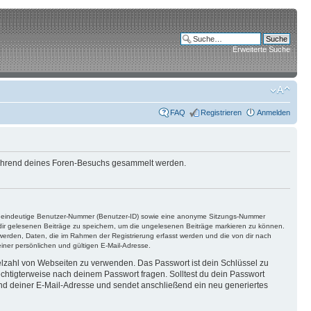
Erweiterte Suche
FAQ
Registrieren
Anmelden
e während deines Foren-Besuchs gesammelt werden.
ine eindeutige Benutzer-Nummer (Benutzer-ID) sowie eine anonyme Sitzungs-Nummer
n dir gelesenen Beiträge zu speichern, um die ungelesenen Beiträge markieren zu können.
 werden, Daten, die im Rahmen der Registrierung erfasst werden und die von dir nach
ner persönlichen und gültigen E-Mail-Adresse.
ielzahl von Webseiten zu verwenden. Das Passwort ist dein Schlüssel zu
echtigterweise nach deinem Passwort fragen. Solltest du dein Passwort
d deiner E-Mail-Adresse und sendet anschließend ein neu generiertes