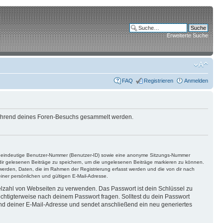
Erweiterte Suche
FAQ
Registrieren
Anmelden
e während deines Foren-Besuchs gesammelt werden.
ine eindeutige Benutzer-Nummer (Benutzer-ID) sowie eine anonyme Sitzungs-Nummer
n dir gelesenen Beiträge zu speichern, um die ungelesenen Beiträge markieren zu können.
 werden, Daten, die im Rahmen der Registrierung erfasst werden und die von dir nach
ner persönlichen und gültigen E-Mail-Adresse.
ielzahl von Webseiten zu verwenden. Das Passwort ist dein Schlüssel zu
echtigterweise nach deinem Passwort fragen. Solltest du dein Passwort
d deiner E-Mail-Adresse und sendet anschließend ein neu generiertes