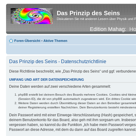
Das Prinzip des Seins
Diskutieren Sie mit anderen Lesern über Physik und P
Edition Mahag:
H
Foren-Übersicht
•
Aktive Themen
Das Prinzip des Seins - Datenschutzrichtlinie
Diese Richtlinie beschreibt, wie „Das Prinzip des Seins“ und ggf. verbund
UMFANG UND ART DER DATENSPEICHERUNG
Deine Daten werden auf zwei verschiedene Arten gesammelt:
phpBB erstellt bei deinem Besuch des Boards mehrere Cookies. Cookies sind klein
(Session-ID), die dir von phpBB automatisch zugewiesen wird. Ein drittes Cookie w
Weitere Daten werden durch Übermittlung dieser Daten an den Betreiber gesammelt. D
deiner Registrierung erstellten Nachrichten. Dein Benutzerkonto besteht mindest
Dein Passwort wird mit einer Einwege-Verschlüsselung (Hash) gespeichert, so
deinem Benutzerkonto für das Board, also geh mit ihm sorgsam um. Insbesonde
vergessen haben, so kannst du die Funktion „Ich habe mein Passwort verge
Passwort an diese Adresse, mit dem du dann auf das Board zugreifen kannst