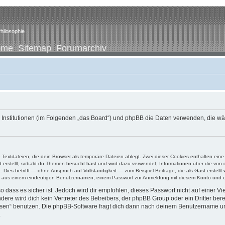
hilosophie
ome
Sitemap
Forumarchiv
ene Institutionen (im Folgenden „das Board“) und phpBB die Daten verwenden, di
e Textdateien, die dein Browser als temporäre Dateien ablegt. Zwei dieser Cookies enthalten e
ird erstellt, sobald du Themen besucht hast und wird dazu verwendet, Informationen über die vo
ies betrifft — ohne Anspruch auf Vollständigkeit — zum Beispiel Beiträge, die als Gast erstellt
ens aus einem eindeutigen Benutzernamen, einem Passwort zur Anmeldung mit diesem Konto und ei
 dass es sicher ist. Jedoch wird dir empfohlen, dieses Passwort nicht auf einer V
re wird dich kein Vertreter des Betreibers, der phpBB Group oder ein Dritter ber
ssen“ benutzen. Die phpBB-Software fragt dich dann nach deinem Benutzername un
.