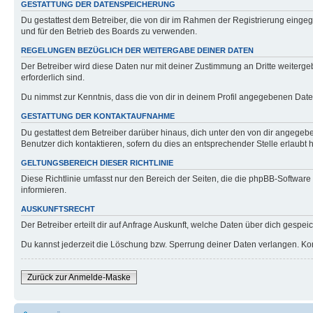
GESTATTUNG DER DATENSPEICHERUNG
Du gestattest dem Betreiber, die von dir im Rahmen der Registrierung eing
und für den Betrieb des Boards zu verwenden.
REGELUNGEN BEZÜGLICH DER WEITERGABE DEINER DATEN
Der Betreiber wird diese Daten nur mit deiner Zustimmung an Dritte weitergeb
erforderlich sind.
Du nimmst zur Kenntnis, dass die von dir in deinem Profil angegebenen Date
GESTATTUNG DER KONTAKTAUFNAHME
Du gestattest dem Betreiber darüber hinaus, dich unter den von dir angegebe
Benutzer dich kontaktieren, sofern du dies an entsprechender Stelle erlaubt h
GELTUNGSBEREICH DIESER RICHTLINIE
Diese Richtlinie umfasst nur den Bereich der Seiten, die die phpBB-Softwar
informieren.
AUSKUNFTSRECHT
Der Betreiber erteilt dir auf Anfrage Auskunft, welche Daten über dich gespeic
Du kannst jederzeit die Löschung bzw. Sperrung deiner Daten verlangen. Konta
Zurück zur Anmelde-Maske