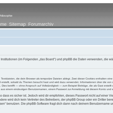
hilosophie
ome
Sitemap
Forumarchiv
ene Institutionen (im Folgenden „das Board“) und phpBB die Daten verwenden, di
e Textdateien, die dein Browser als temporäre Dateien ablegt. Zwei dieser Cookies enthalten e
ird erstellt, sobald du Themen besucht hast und wird dazu verwendet, Informationen über die vo
ies betrifft — ohne Anspruch auf Vollständigkeit — zum Beispiel Beiträge, die als Gast erstellt
ens aus einem eindeutigen Benutzernamen, einem Passwort zur Anmeldung mit diesem Konto und ei
 dass es sicher ist. Jedoch wird dir empfohlen, dieses Passwort nicht auf einer V
re wird dich kein Vertreter des Betreibers, der phpBB Group oder ein Dritter ber
ssen“ benutzen. Die phpBB-Software fragt dich dann nach deinem Benutzername un
.