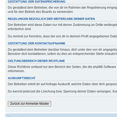
GESTATTUNG DER DATENSPEICHERUNG
Du gestattest dem Betreiber, die von dir im Rahmen der Registrierung eing
und für den Betrieb des Boards zu verwenden.
REGELUNGEN BEZÜGLICH DER WEITERGABE DEINER DATEN
Der Betreiber wird diese Daten nur mit deiner Zustimmung an Dritte weitergeb
erforderlich sind.
Du nimmst zur Kenntnis, dass die von dir in deinem Profil angegebenen Date
GESTATTUNG DER KONTAKTAUFNAHME
Du gestattest dem Betreiber darüber hinaus, dich unter den von dir angegebe
Benutzer dich kontaktieren, sofern du dies an entsprechender Stelle erlaubt h
GELTUNGSBEREICH DIESER RICHTLINIE
Diese Richtlinie umfasst nur den Bereich der Seiten, die die phpBB-Softwar
informieren.
AUSKUNFTSRECHT
Der Betreiber erteilt dir auf Anfrage Auskunft, welche Daten über dich gespeic
Du kannst jederzeit die Löschung bzw. Sperrung deiner Daten verlangen. Konta
Zurück zur Anmelde-Maske