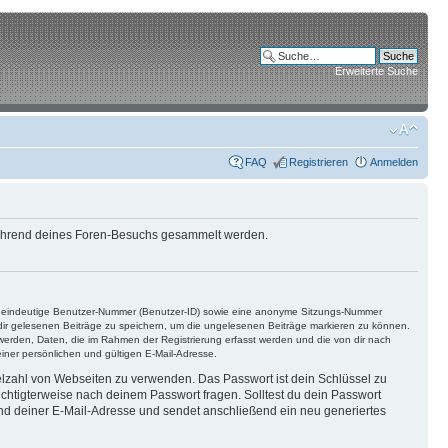
Erweiterte Suche
FAQ
Registrieren
Anmelden
e während deines Foren-Besuchs gesammelt werden.
ine eindeutige Benutzer-Nummer (Benutzer-ID) sowie eine anonyme Sitzungs-Nummer
n dir gelesenen Beiträge zu speichern, um die ungelesenen Beiträge markieren zu können.
 werden, Daten, die im Rahmen der Registrierung erfasst werden und die von dir nach
ner persönlichen und gültigen E-Mail-Adresse.
ielzahl von Webseiten zu verwenden. Das Passwort ist dein Schlüssel zu
echtigterweise nach deinem Passwort fragen. Solltest du dein Passwort
d deiner E-Mail-Adresse und sendet anschließend ein neu generiertes