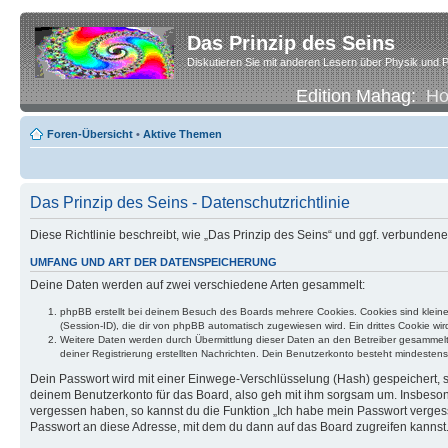
Das Prinzip des Seins
Diskutieren Sie mit anderen Lesern über Physik und P
Edition Mahag:
H
Foren-Übersicht
•
Aktive Themen
Das Prinzip des Seins - Datenschutzrichtlinie
Diese Richtlinie beschreibt, wie „Das Prinzip des Seins“ und ggf. verbund
UMFANG UND ART DER DATENSPEICHERUNG
Deine Daten werden auf zwei verschiedene Arten gesammelt:
phpBB erstellt bei deinem Besuch des Boards mehrere Cookies. Cookies sind klein
(Session-ID), die dir von phpBB automatisch zugewiesen wird. Ein drittes Cookie w
Weitere Daten werden durch Übermittlung dieser Daten an den Betreiber gesammelt. D
deiner Registrierung erstellten Nachrichten. Dein Benutzerkonto besteht mindest
Dein Passwort wird mit einer Einwege-Verschlüsselung (Hash) gespeichert, so
deinem Benutzerkonto für das Board, also geh mit ihm sorgsam um. Insbesonde
vergessen haben, so kannst du die Funktion „Ich habe mein Passwort verge
Passwort an diese Adresse, mit dem du dann auf das Board zugreifen kannst