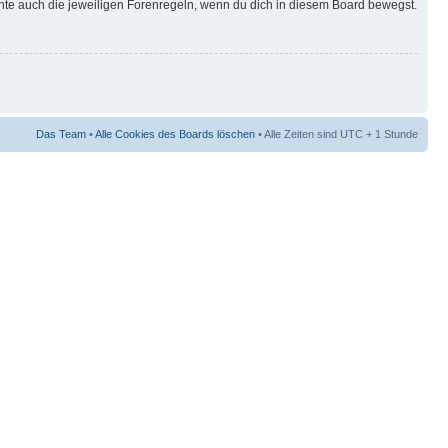
hte auch die jeweiligen Forenregeln, wenn du dich in diesem Board bewegst.
Das Team
•
Alle Cookies des Boards löschen
• Alle Zeiten sind UTC + 1 Stunde