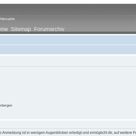
hilosophie
ome
Sitemap
Forumarchiv
erbergen
 Anmeldung ist in wenigen Augenblicken erledigt und ermöglicht dir, auf weitere F