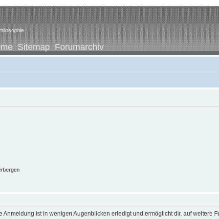
hilosophie
ome
Sitemap
Forumarchiv
erbergen
 Anmeldung ist in wenigen Augenblicken erledigt und ermöglicht dir, auf weitere F