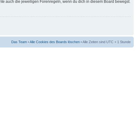
hte auch die jeweiligen Forenregeln, wenn du dich in diesem Board bewegst.
Das Team
•
Alle Cookies des Boards löschen
• Alle Zeiten sind UTC + 1 Stunde