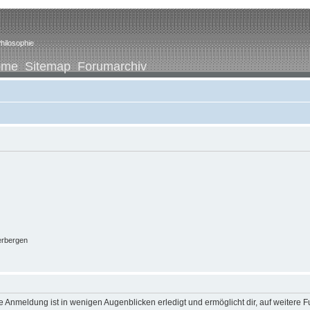
hilosophie
ome
Sitemap
Forumarchiv
erbergen
 Anmeldung ist in wenigen Augenblicken erledigt und ermöglicht dir, auf weitere F