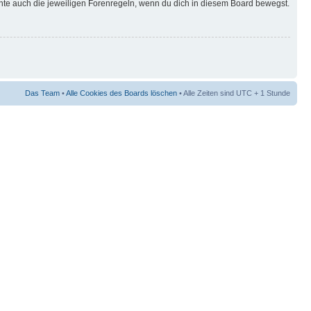
hte auch die jeweiligen Forenregeln, wenn du dich in diesem Board bewegst.
Das Team
•
Alle Cookies des Boards löschen
• Alle Zeiten sind UTC + 1 Stunde