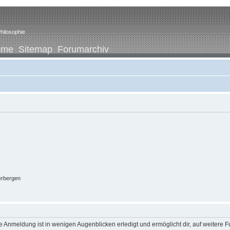
hilosophie
ome
Sitemap
Forumarchiv
erbergen
 Anmeldung ist in wenigen Augenblicken erledigt und ermöglicht dir, auf weitere F