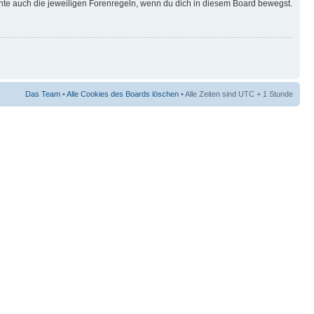
hte auch die jeweiligen Forenregeln, wenn du dich in diesem Board bewegst.
Das Team
•
Alle Cookies des Boards löschen
• Alle Zeiten sind UTC + 1 Stunde