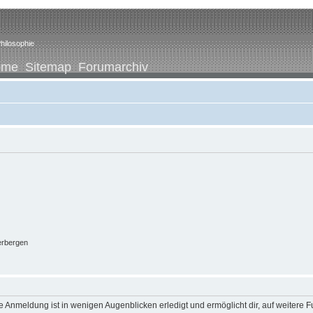
hilosophie
ome
Sitemap
Forumarchiv
erbergen
 Anmeldung ist in wenigen Augenblicken erledigt und ermöglicht dir, auf weitere F