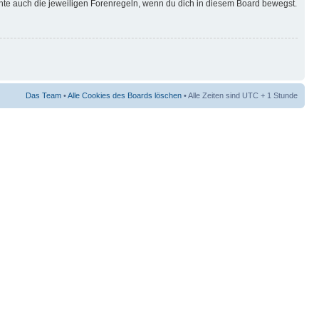
hte auch die jeweiligen Forenregeln, wenn du dich in diesem Board bewegst.
Das Team
•
Alle Cookies des Boards löschen
• Alle Zeiten sind UTC + 1 Stunde