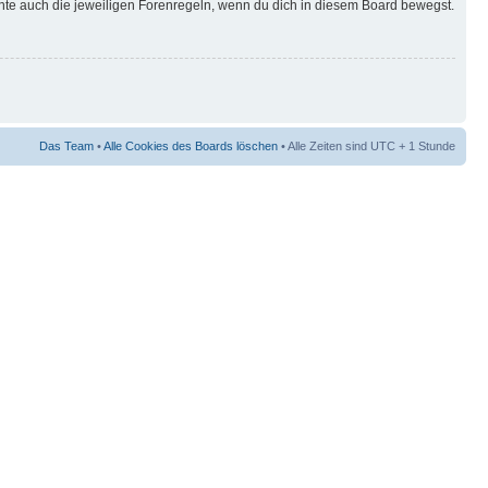
hte auch die jeweiligen Forenregeln, wenn du dich in diesem Board bewegst.
Das Team
•
Alle Cookies des Boards löschen
• Alle Zeiten sind UTC + 1 Stunde