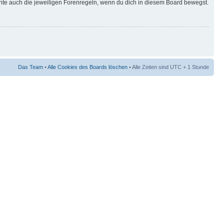
hte auch die jeweiligen Forenregeln, wenn du dich in diesem Board bewegst.
Das Team
•
Alle Cookies des Boards löschen
• Alle Zeiten sind UTC + 1 Stunde