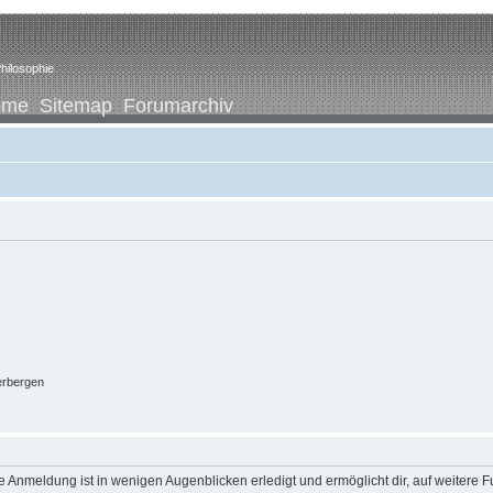
hilosophie
ome
Sitemap
Forumarchiv
erbergen
 Anmeldung ist in wenigen Augenblicken erledigt und ermöglicht dir, auf weitere F