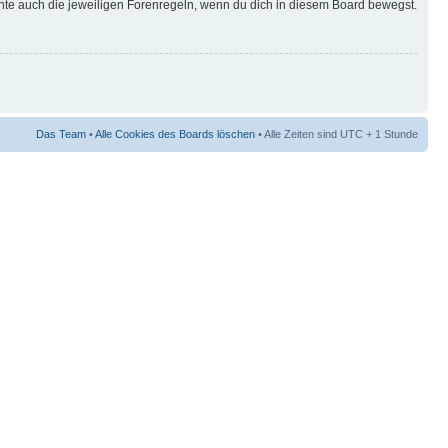
hte auch die jeweiligen Forenregeln, wenn du dich in diesem Board bewegst.
Das Team
•
Alle Cookies des Boards löschen
• Alle Zeiten sind UTC + 1 Stunde