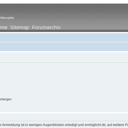
hilosophie
ome
Sitemap
Forumarchiv
erbergen
 Anmeldung ist in wenigen Augenblicken erledigt und ermöglicht dir, auf weitere F