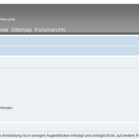
hilosophie
ome
Sitemap
Forumarchiv
erbergen
 Anmeldung ist in wenigen Augenblicken erledigt und ermöglicht dir, auf weitere F