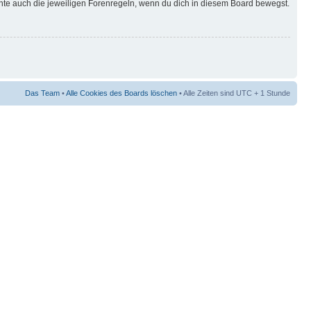
hte auch die jeweiligen Forenregeln, wenn du dich in diesem Board bewegst.
Das Team
•
Alle Cookies des Boards löschen
• Alle Zeiten sind UTC + 1 Stunde