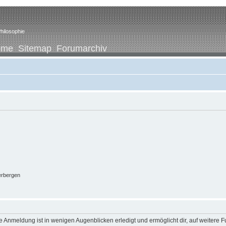
hilosophie
ome
Sitemap
Forumarchiv
erbergen
 Anmeldung ist in wenigen Augenblicken erledigt und ermöglicht dir, auf weitere F