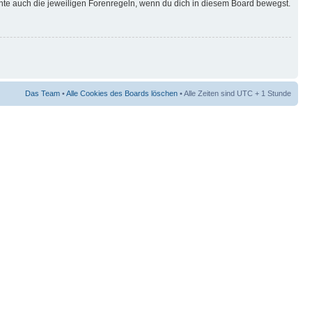
hte auch die jeweiligen Forenregeln, wenn du dich in diesem Board bewegst.
Das Team
•
Alle Cookies des Boards löschen
• Alle Zeiten sind UTC + 1 Stunde