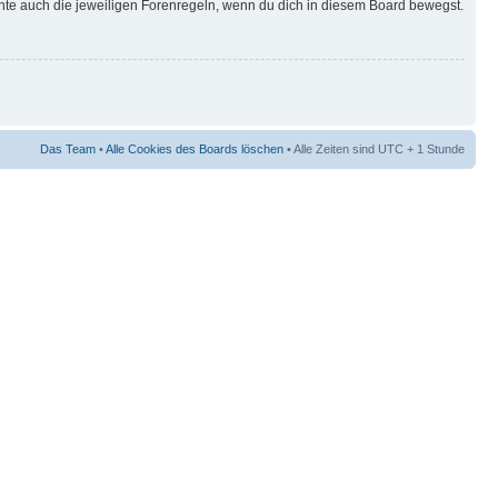
hte auch die jeweiligen Forenregeln, wenn du dich in diesem Board bewegst.
Das Team
•
Alle Cookies des Boards löschen
• Alle Zeiten sind UTC + 1 Stunde