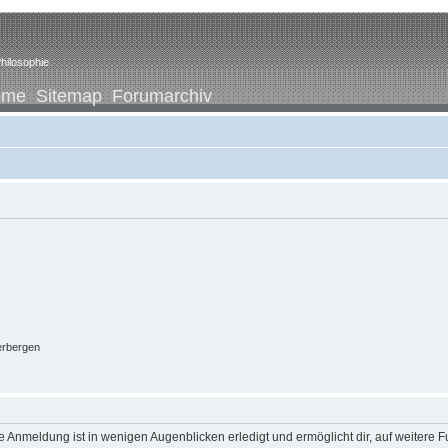
hilosophie
ome
Sitemap
Forumarchiv
erbergen
 Anmeldung ist in wenigen Augenblicken erledigt und ermöglicht dir, auf weitere F