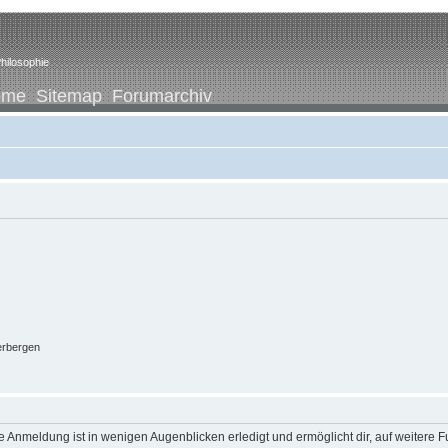
hilosophie
ome
Sitemap
Forumarchiv
erbergen
 Anmeldung ist in wenigen Augenblicken erledigt und ermöglicht dir, auf weitere F