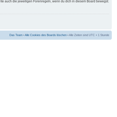
hte auch die jeweiligen Forenregeln, wenn du dich in diesem Board bewegst.
Das Team
•
Alle Cookies des Boards löschen
• Alle Zeiten sind UTC + 1 Stunde