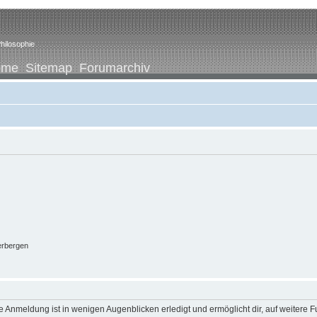
hilosophie
ome
Sitemap
Forumarchiv
erbergen
 Anmeldung ist in wenigen Augenblicken erledigt und ermöglicht dir, auf weitere F