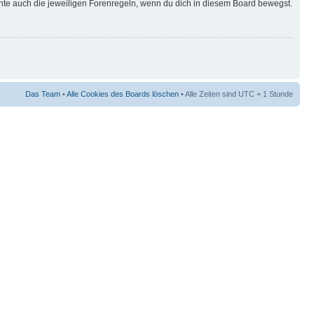
hte auch die jeweiligen Forenregeln, wenn du dich in diesem Board bewegst.
Das Team
•
Alle Cookies des Boards löschen
• Alle Zeiten sind UTC + 1 Stunde