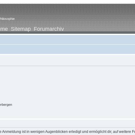
hilosophie
ome
Sitemap
Forumarchiv
erbergen
 Anmeldung ist in wenigen Augenblicken erledigt und ermöglicht dir, auf weitere F