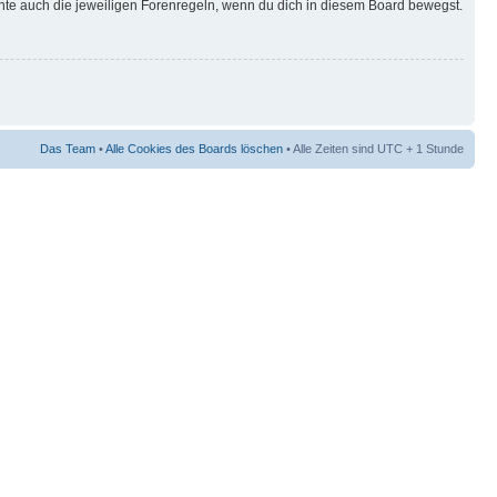
hte auch die jeweiligen Forenregeln, wenn du dich in diesem Board bewegst.
Das Team
•
Alle Cookies des Boards löschen
• Alle Zeiten sind UTC + 1 Stunde