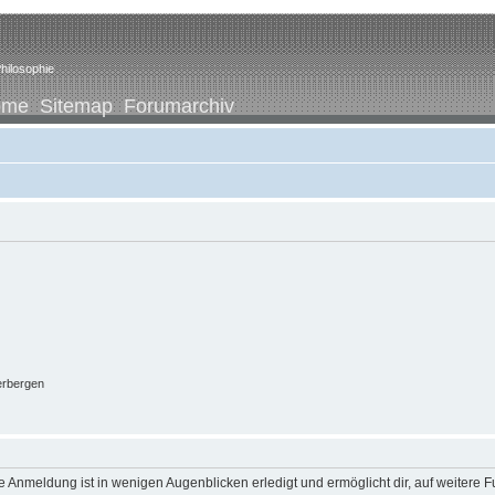
hilosophie
ome
Sitemap
Forumarchiv
erbergen
 Anmeldung ist in wenigen Augenblicken erledigt und ermöglicht dir, auf weitere F