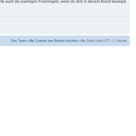
hte auch die jeweiligen Forenregeln, wenn du dich in diesem Board bewegst.
Das Team
•
Alle Cookies des Boards löschen
• Alle Zeiten sind UTC + 1 Stunde