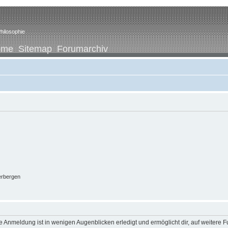
hilosophie
ome
Sitemap
Forumarchiv
erbergen
 Anmeldung ist in wenigen Augenblicken erledigt und ermöglicht dir, auf weitere F