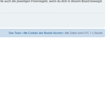
hte auch die jeweiligen Forenregeln, wenn du dich in diesem Board bewegst.
Das Team
•
Alle Cookies des Boards löschen
• Alle Zeiten sind UTC + 1 Stunde