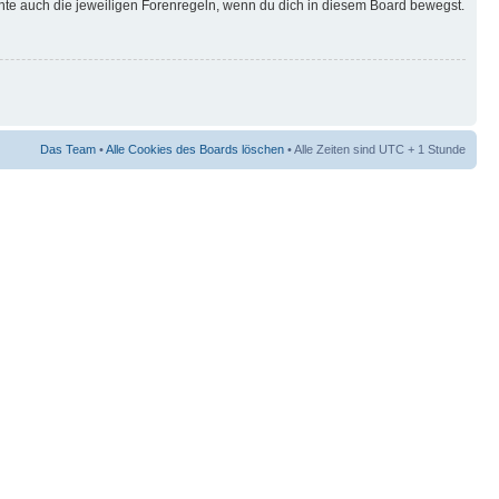
hte auch die jeweiligen Forenregeln, wenn du dich in diesem Board bewegst.
Das Team
•
Alle Cookies des Boards löschen
• Alle Zeiten sind UTC + 1 Stunde