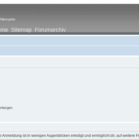
hilosophie
ome
Sitemap
Forumarchiv
erbergen
 Anmeldung ist in wenigen Augenblicken erledigt und ermöglicht dir, auf weitere F