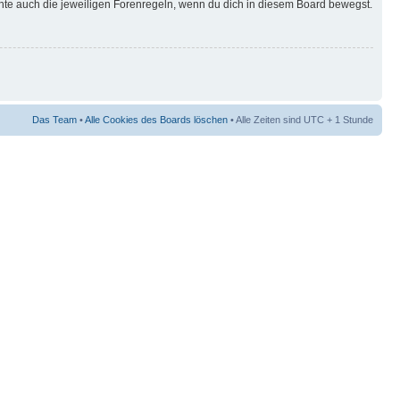
hte auch die jeweiligen Forenregeln, wenn du dich in diesem Board bewegst.
Das Team
•
Alle Cookies des Boards löschen
• Alle Zeiten sind UTC + 1 Stunde