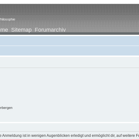
hilosophie
ome
Sitemap
Forumarchiv
erbergen
 Anmeldung ist in wenigen Augenblicken erledigt und ermöglicht dir, auf weitere F