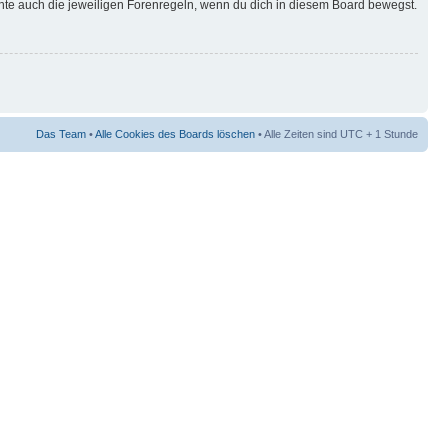
hte auch die jeweiligen Forenregeln, wenn du dich in diesem Board bewegst.
Das Team
•
Alle Cookies des Boards löschen
• Alle Zeiten sind UTC + 1 Stunde