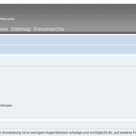
hilosophie
ome
Sitemap
Forumarchiv
erbergen
 Anmeldung ist in wenigen Augenblicken erledigt und ermöglicht dir, auf weitere F