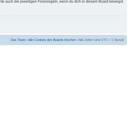
hte auch die jeweiligen Forenregeln, wenn du dich in diesem Board bewegst.
Das Team
•
Alle Cookies des Boards löschen
• Alle Zeiten sind UTC + 1 Stunde