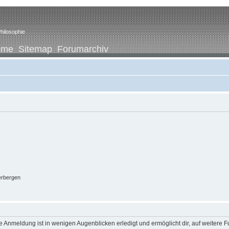
hilosophie
ome
Sitemap
Forumarchiv
erbergen
 Anmeldung ist in wenigen Augenblicken erledigt und ermöglicht dir, auf weitere F