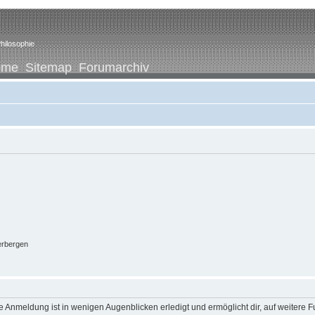
hilosophie
ome
Sitemap
Forumarchiv
erbergen
 Anmeldung ist in wenigen Augenblicken erledigt und ermöglicht dir, auf weitere F