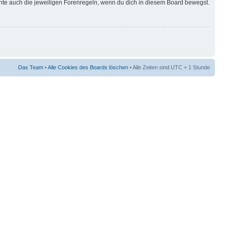
hte auch die jeweiligen Forenregeln, wenn du dich in diesem Board bewegst.
Das Team
•
Alle Cookies des Boards löschen
• Alle Zeiten sind UTC + 1 Stunde