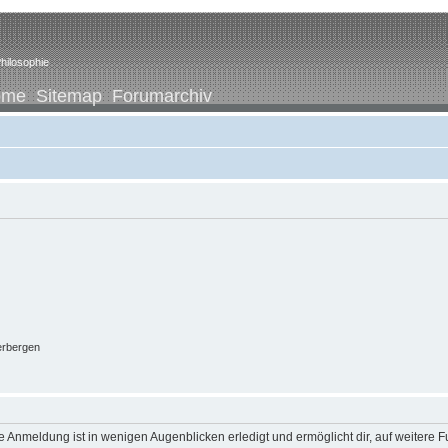
hilosophie
ome
Sitemap
Forumarchiv
erbergen
 Anmeldung ist in wenigen Augenblicken erledigt und ermöglicht dir, auf weitere F