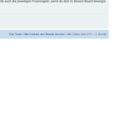
hte auch die jeweiligen Forenregeln, wenn du dich in diesem Board bewegst.
Das Team
•
Alle Cookies des Boards löschen
• Alle Zeiten sind UTC + 1 Stunde