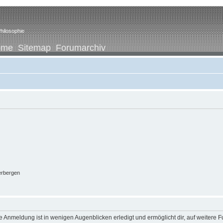
hilosophie
ome
Sitemap
Forumarchiv
erbergen
 Anmeldung ist in wenigen Augenblicken erledigt und ermöglicht dir, auf weitere F