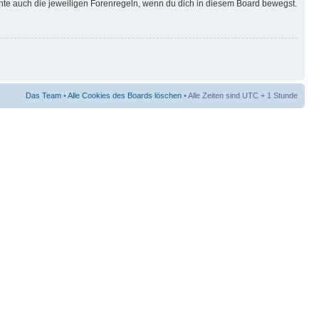
hte auch die jeweiligen Forenregeln, wenn du dich in diesem Board bewegst.
Das Team
•
Alle Cookies des Boards löschen
• Alle Zeiten sind UTC + 1 Stunde