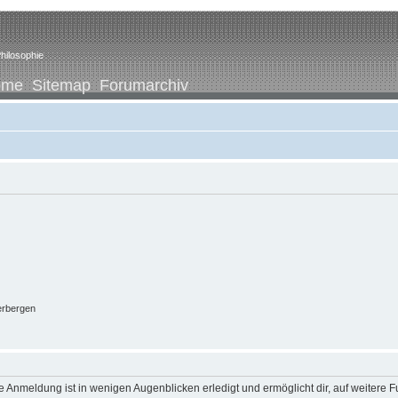
hilosophie
ome
Sitemap
Forumarchiv
erbergen
 Anmeldung ist in wenigen Augenblicken erledigt und ermöglicht dir, auf weitere F