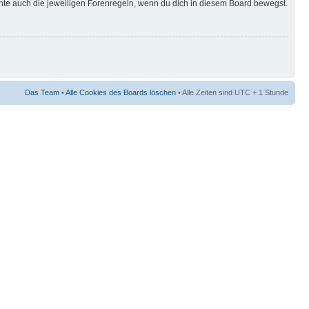
hte auch die jeweiligen Forenregeln, wenn du dich in diesem Board bewegst.
Das Team
•
Alle Cookies des Boards löschen
• Alle Zeiten sind UTC + 1 Stunde