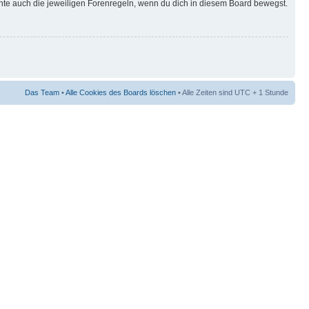
hte auch die jeweiligen Forenregeln, wenn du dich in diesem Board bewegst.
Das Team
•
Alle Cookies des Boards löschen
• Alle Zeiten sind UTC + 1 Stunde