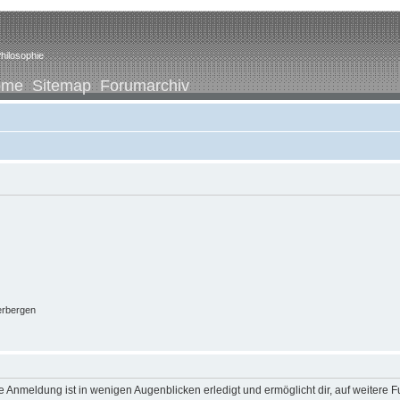
hilosophie
ome
Sitemap
Forumarchiv
erbergen
 Anmeldung ist in wenigen Augenblicken erledigt und ermöglicht dir, auf weitere F