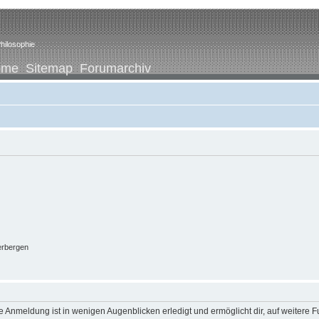
hilosophie
ome
Sitemap
Forumarchiv
erbergen
 Anmeldung ist in wenigen Augenblicken erledigt und ermöglicht dir, auf weitere F