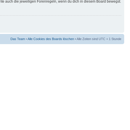
hte auch die jeweiligen Forenregeln, wenn du dich in diesem Board bewegst.
Das Team
•
Alle Cookies des Boards löschen
• Alle Zeiten sind UTC + 1 Stunde