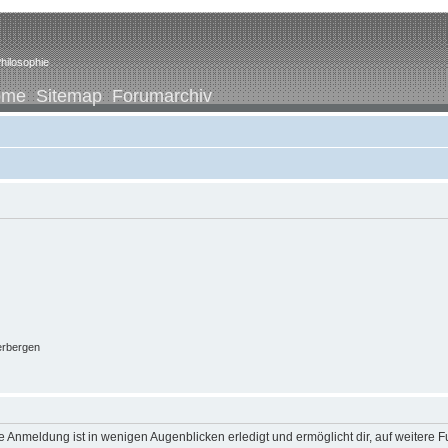
hilosophie
ome
Sitemap
Forumarchiv
erbergen
 Anmeldung ist in wenigen Augenblicken erledigt und ermöglicht dir, auf weitere F