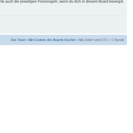
hte auch die jeweiligen Forenregeln, wenn du dich in diesem Board bewegst.
Das Team
•
Alle Cookies des Boards löschen
• Alle Zeiten sind UTC + 1 Stunde