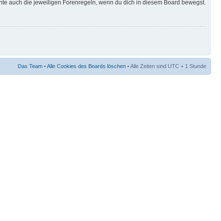
hte auch die jeweiligen Forenregeln, wenn du dich in diesem Board bewegst.
Das Team
•
Alle Cookies des Boards löschen
• Alle Zeiten sind UTC + 1 Stunde