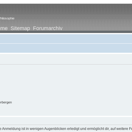
hilosophie
ome
Sitemap
Forumarchiv
erbergen
 Anmeldung ist in wenigen Augenblicken erledigt und ermöglicht dir, auf weitere F