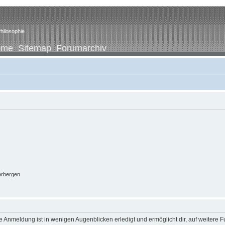
hilosophie
ome
Sitemap
Forumarchiv
erbergen
 Anmeldung ist in wenigen Augenblicken erledigt und ermöglicht dir, auf weitere F