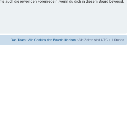
hte auch die jeweiligen Forenregeln, wenn du dich in diesem Board bewegst.
Das Team
•
Alle Cookies des Boards löschen
• Alle Zeiten sind UTC + 1 Stunde