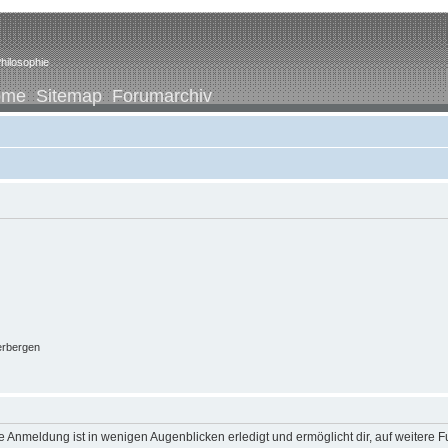
hilosophie
ome
Sitemap
Forumarchiv
erbergen
 Anmeldung ist in wenigen Augenblicken erledigt und ermöglicht dir, auf weitere F