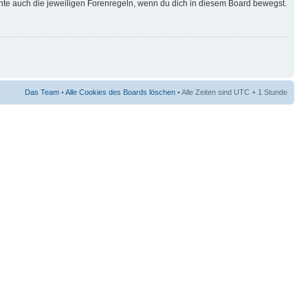
hte auch die jeweiligen Forenregeln, wenn du dich in diesem Board bewegst.
Das Team
•
Alle Cookies des Boards löschen
• Alle Zeiten sind UTC + 1 Stunde