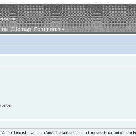
hilosophie
ome
Sitemap
Forumarchiv
erbergen
 Anmeldung ist in wenigen Augenblicken erledigt und ermöglicht dir, auf weitere F