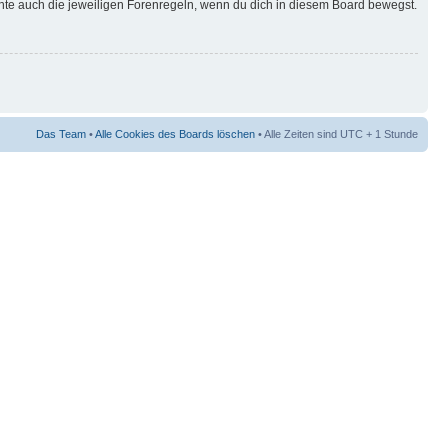
hte auch die jeweiligen Forenregeln, wenn du dich in diesem Board bewegst.
Das Team
•
Alle Cookies des Boards löschen
• Alle Zeiten sind UTC + 1 Stunde