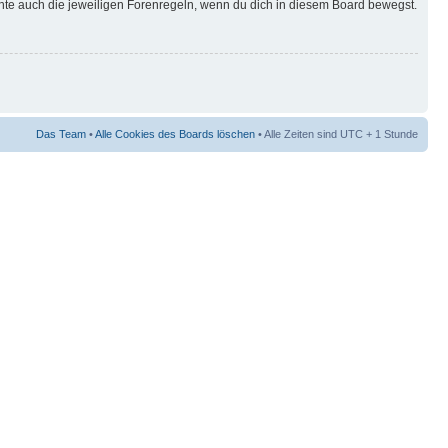
hte auch die jeweiligen Forenregeln, wenn du dich in diesem Board bewegst.
Das Team
•
Alle Cookies des Boards löschen
• Alle Zeiten sind UTC + 1 Stunde