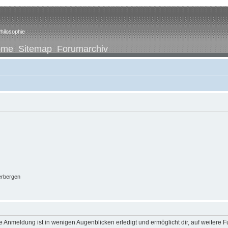
hilosophie
ome
Sitemap
Forumarchiv
erbergen
 Anmeldung ist in wenigen Augenblicken erledigt und ermöglicht dir, auf weitere F