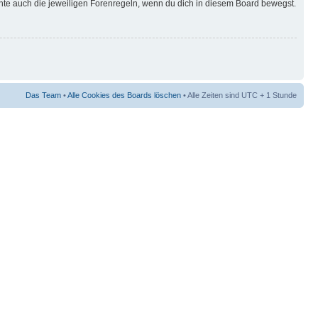
hte auch die jeweiligen Forenregeln, wenn du dich in diesem Board bewegst.
Das Team
•
Alle Cookies des Boards löschen
• Alle Zeiten sind UTC + 1 Stunde