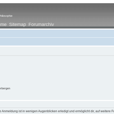
hilosophie
ome
Sitemap
Forumarchiv
erbergen
 Anmeldung ist in wenigen Augenblicken erledigt und ermöglicht dir, auf weitere F