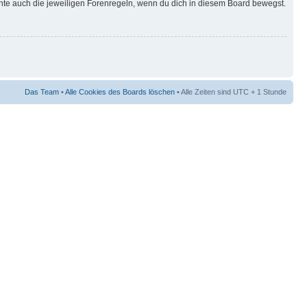
hte auch die jeweiligen Forenregeln, wenn du dich in diesem Board bewegst.
Das Team
•
Alle Cookies des Boards löschen
• Alle Zeiten sind UTC + 1 Stunde