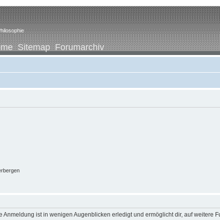
hilosophie
ome
Sitemap
Forumarchiv
erbergen
 Anmeldung ist in wenigen Augenblicken erledigt und ermöglicht dir, auf weitere F