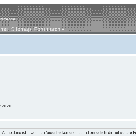
hilosophie
ome
Sitemap
Forumarchiv
erbergen
 Anmeldung ist in wenigen Augenblicken erledigt und ermöglicht dir, auf weitere F