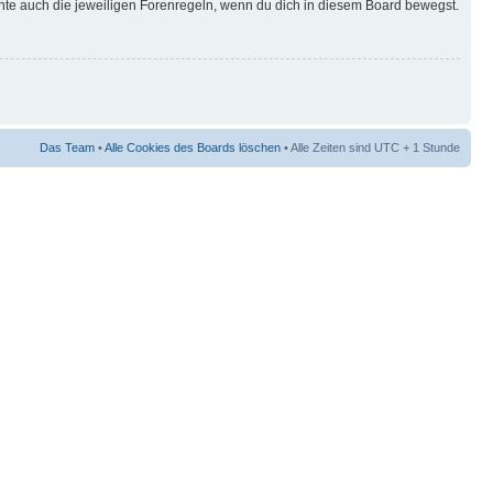
hte auch die jeweiligen Forenregeln, wenn du dich in diesem Board bewegst.
Das Team
•
Alle Cookies des Boards löschen
• Alle Zeiten sind UTC + 1 Stunde