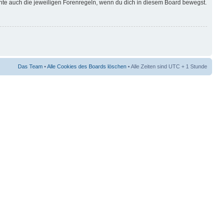
hte auch die jeweiligen Forenregeln, wenn du dich in diesem Board bewegst.
Das Team
•
Alle Cookies des Boards löschen
• Alle Zeiten sind UTC + 1 Stunde