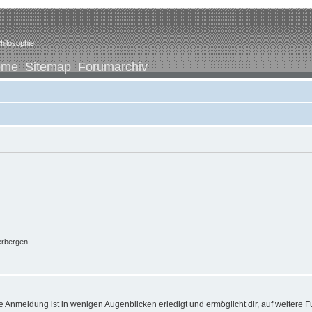
hilosophie
ome
Sitemap
Forumarchiv
erbergen
 Anmeldung ist in wenigen Augenblicken erledigt und ermöglicht dir, auf weitere F