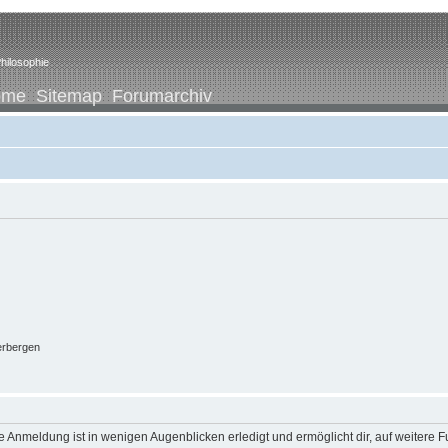
hilosophie
ome
Sitemap
Forumarchiv
erbergen
 Anmeldung ist in wenigen Augenblicken erledigt und ermöglicht dir, auf weitere F