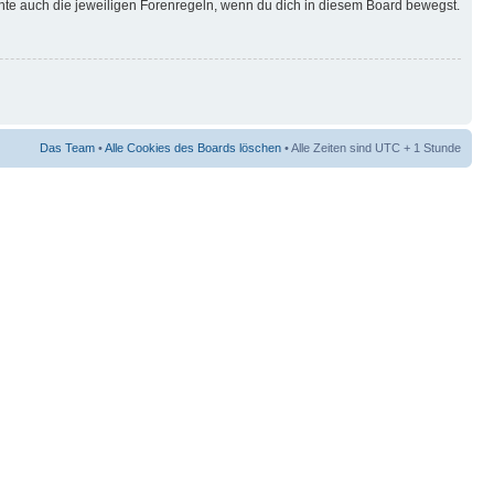
hte auch die jeweiligen Forenregeln, wenn du dich in diesem Board bewegst.
Das Team
•
Alle Cookies des Boards löschen
• Alle Zeiten sind UTC + 1 Stunde