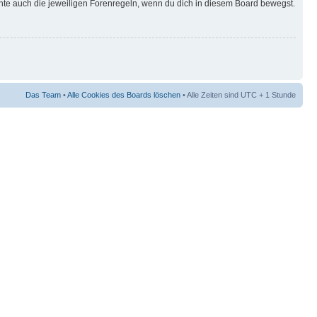
hte auch die jeweiligen Forenregeln, wenn du dich in diesem Board bewegst.
Das Team
•
Alle Cookies des Boards löschen
• Alle Zeiten sind UTC + 1 Stunde