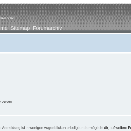
hilosophie
ome
Sitemap
Forumarchiv
erbergen
 Anmeldung ist in wenigen Augenblicken erledigt und ermöglicht dir, auf weitere F