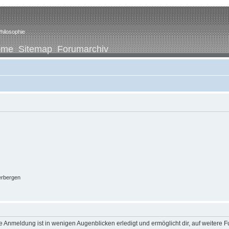
hilosophie
ome
Sitemap
Forumarchiv
erbergen
 Anmeldung ist in wenigen Augenblicken erledigt und ermöglicht dir, auf weitere F