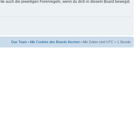
hte auch die jeweiligen Forenregeln, wenn du dich in diesem Board bewegst.
Das Team
•
Alle Cookies des Boards löschen
• Alle Zeiten sind UTC + 1 Stunde