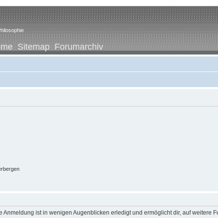
hilosophie
ome
Sitemap
Forumarchiv
erbergen
 Anmeldung ist in wenigen Augenblicken erledigt und ermöglicht dir, auf weitere F