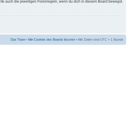
hte auch die jeweiligen Forenregeln, wenn du dich in diesem Board bewegst.
Das Team
•
Alle Cookies des Boards löschen
• Alle Zeiten sind UTC + 1 Stunde