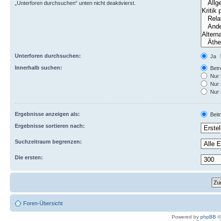
„Unterforen durchsuchen“ unten nicht deaktivierst.
Unterforen durchsuchen:
Ja
Innerhalb suchen:
Betre
Nur 
Nur 
Nur 
Ergebnisse anzeigen als:
Beit
Ergebnisse sortieren nach:
Suchzeitraum begrenzen:
Die ersten:
Foren-Übersicht
Powered by
phpBB
©