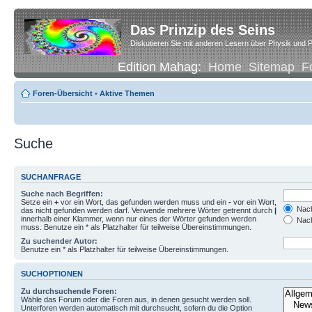
Das Prinzip des Seins
Diskutieren Sie mit anderen Lesern über Physik und P
Edition Mahag:
Home
Sitemap
F
Foren-Übersicht
•
Aktive Themen
Suche
SUCHANFRAGE
Suche nach Begriffen:
Setze ein
+
vor ein Wort, das gefunden werden muss und ein
-
vor ein Wort,
Nach
das nicht gefunden werden darf. Verwende mehrere Wörter getrennt durch
|
innerhalb einer Klammer, wenn nur eines der Wörter gefunden werden
Nach
muss. Benutze ein * als Platzhalter für teilweise Übereinstimmungen.
Zu suchender Autor:
Benutze ein * als Platzhalter für teilweise Übereinstimmungen.
SUCHOPTIONEN
Zu durchsuchende Foren:
Wähle das Forum oder die Foren aus, in denen gesucht werden soll.
Unterforen werden automatisch mit durchsucht, sofern du die Option