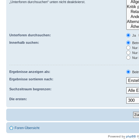
„Unterforen durchsuchen“ unten nicht deaktivierst.
Unterforen durchsuchen:
Ja
Innerhalb suchen:
Betre
Nur 
Nur 
Nur 
Ergebnisse anzeigen als:
Beit
Ergebnisse sortieren nach:
Suchzeitraum begrenzen:
Die ersten:
Foren-Übersicht
Powered by
phpBB
©