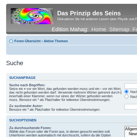
Das Prinzip des Seins
Diskutieren Sie mit anderen Lesern über Physik und P
Edition Mahag:
Home
Sitemap
F
Foren-Übersicht
•
Aktive Themen
Suche
SUCHANFRAGE
Suche nach Begriffen:
Setze ein
+
vor ein Wort, das gefunden werden muss und ein
-
vor ein Wort,
Nach
das nicht gefunden werden darf. Verwende mehrere Wörter getrennt durch
|
innerhalb einer Klammer, wenn nur eines der Wörter gefunden werden
Nach
muss. Benutze ein * als Platzhalter für teilweise Übereinstimmungen.
Zu suchender Autor:
Benutze ein * als Platzhalter für teilweise Übereinstimmungen.
SUCHOPTIONEN
Zu durchsuchende Foren:
Wähle das Forum oder die Foren aus, in denen gesucht werden soll.
Unterforen werden automatisch mit durchsucht, sofern du die Option