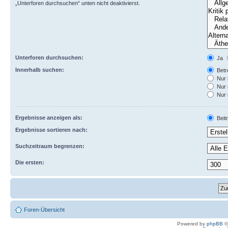
„Unterforen durchsuchen“ unten nicht deaktivierst.
Unterforen durchsuchen:
Ja
Innerhalb suchen:
Betre
Nur 
Nur 
Nur 
Ergebnisse anzeigen als:
Beit
Ergebnisse sortieren nach:
Suchzeitraum begrenzen:
Die ersten:
Foren-Übersicht
Powered by
phpBB
©