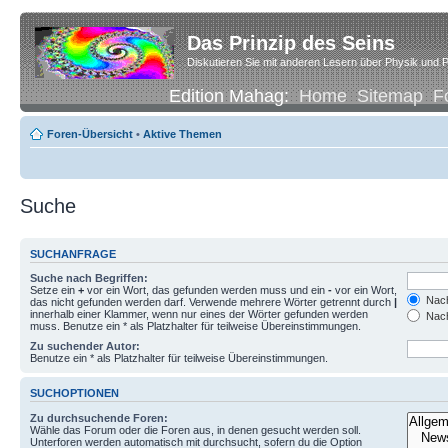
Das Prinzip des Seins
Diskutieren Sie mit anderen Lesern über Physik und P
Edition Mahag:
Home
Sitemap
F
Foren-Übersicht
•
Aktive Themen
Suche
SUCHANFRAGE
Suche nach Begriffen:
Setze ein
+
vor ein Wort, das gefunden werden muss und ein
-
vor ein Wort,
Nach
das nicht gefunden werden darf. Verwende mehrere Wörter getrennt durch
|
innerhalb einer Klammer, wenn nur eines der Wörter gefunden werden
Nach
muss. Benutze ein * als Platzhalter für teilweise Übereinstimmungen.
Zu suchender Autor:
Benutze ein * als Platzhalter für teilweise Übereinstimmungen.
SUCHOPTIONEN
Zu durchsuchende Foren:
Wähle das Forum oder die Foren aus, in denen gesucht werden soll.
Unterforen werden automatisch mit durchsucht, sofern du die Option