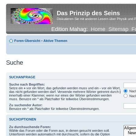
Das Prinzip des Seins
Diskutieren Sie mit anderen Lesern über Physik und P
Edition Mahag:
Home
Sitemap
F
Foren-Übersicht
•
Aktive Themen
Suche
SUCHANFRAGE
Suche nach Begriffen:
Setze ein
+
vor ein Wort, das gefunden werden muss und ein
-
vor ein Wort,
Nach
das nicht gefunden werden darf. Verwende mehrere Wörter getrennt durch
|
innerhalb einer Klammer, wenn nur eines der Wörter gefunden werden
Nach
muss. Benutze ein * als Platzhalter für teilweise Übereinstimmungen.
Zu suchender Autor:
Benutze ein * als Platzhalter für teilweise Übereinstimmungen.
SUCHOPTIONEN
Zu durchsuchende Foren:
Wähle das Forum oder die Foren aus, in denen gesucht werden soll.
Unterforen werden automatisch mit durchsucht, sofern du die Option