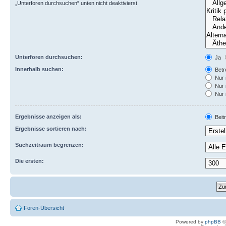
„Unterforen durchsuchen“ unten nicht deaktivierst.
Unterforen durchsuchen:
Ja
Innerhalb suchen:
Betre
Nur 
Nur 
Nur 
Ergebnisse anzeigen als:
Beit
Ergebnisse sortieren nach:
Suchzeitraum begrenzen:
Die ersten:
Foren-Übersicht
Powered by
phpBB
©