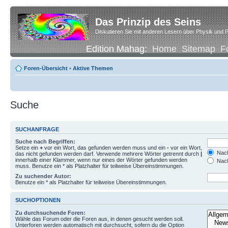
Das Prinzip des Seins
Diskutieren Sie mit anderen Lesern über Physik und P
Edition Mahag:
Home
Sitemap
F
Foren-Übersicht
•
Aktive Themen
Suche
SUCHANFRAGE
Suche nach Begriffen:
Setze ein
+
vor ein Wort, das gefunden werden muss und ein
-
vor ein Wort,
Nach
das nicht gefunden werden darf. Verwende mehrere Wörter getrennt durch
|
innerhalb einer Klammer, wenn nur eines der Wörter gefunden werden
Nach
muss. Benutze ein * als Platzhalter für teilweise Übereinstimmungen.
Zu suchender Autor:
Benutze ein * als Platzhalter für teilweise Übereinstimmungen.
SUCHOPTIONEN
Zu durchsuchende Foren:
Wähle das Forum oder die Foren aus, in denen gesucht werden soll.
Unterforen werden automatisch mit durchsucht, sofern du die Option