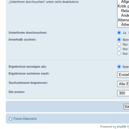
„Unterforen durchsuchen“ unten nicht deaktivierst.
Unterforen durchsuchen:
Ja
Innerhalb suchen:
Betre
Nur 
Nur 
Nur 
Ergebnisse anzeigen als:
Beit
Ergebnisse sortieren nach:
Suchzeitraum begrenzen:
Die ersten:
Foren-Übersicht
Powered by
phpBB
©