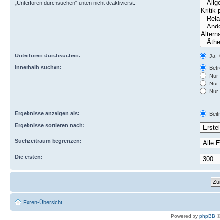
„Unterforen durchsuchen“ unten nicht deaktivierst.
Unterforen durchsuchen:
Ja
Innerhalb suchen:
Betre
Nur 
Nur 
Nur 
Ergebnisse anzeigen als:
Beit
Ergebnisse sortieren nach:
Suchzeitraum begrenzen:
Die ersten:
Foren-Übersicht
Powered by
phpBB
©