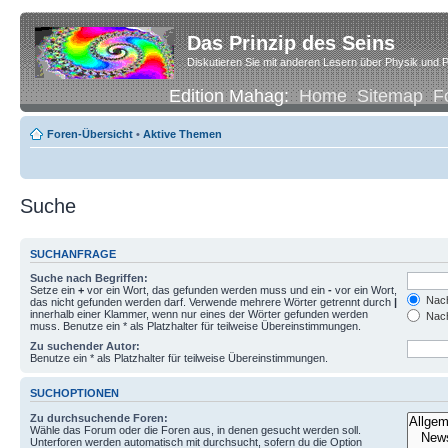
Das Prinzip des Seins
Diskutieren Sie mit anderen Lesern über Physik und P
Edition Mahag:
Home
Sitemap
F
Foren-Übersicht
•
Aktive Themen
Suche
SUCHANFRAGE
Suche nach Begriffen:
Setze ein
+
vor ein Wort, das gefunden werden muss und ein
-
vor ein Wort,
Nach
das nicht gefunden werden darf. Verwende mehrere Wörter getrennt durch
|
innerhalb einer Klammer, wenn nur eines der Wörter gefunden werden
Nach
muss. Benutze ein * als Platzhalter für teilweise Übereinstimmungen.
Zu suchender Autor:
Benutze ein * als Platzhalter für teilweise Übereinstimmungen.
SUCHOPTIONEN
Zu durchsuchende Foren:
Wähle das Forum oder die Foren aus, in denen gesucht werden soll.
Unterforen werden automatisch mit durchsucht, sofern du die Option